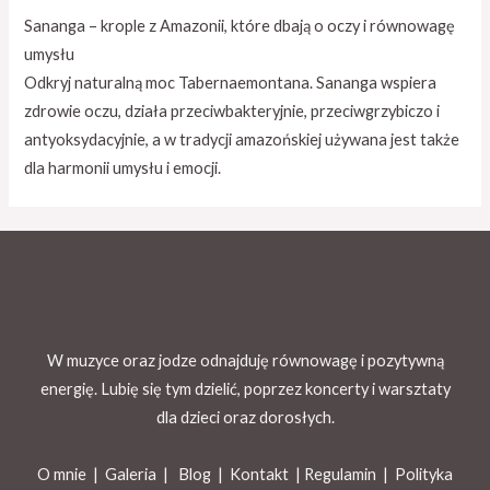
Sananga – krople z Amazonii, które dbają o oczy i równowagę
umysłu
Odkryj naturalną moc Tabernaemontana. Sananga wspiera
zdrowie oczu, działa przeciwbakteryjnie, przeciwgrzybiczo i
antyoksydacyjnie, a w tradycji amazońskiej używana jest także
dla harmonii umysłu i emocji.
W muzyce oraz jodze odnajduję równowagę i pozytywną
energię. Lubię się tym dzielić, poprzez koncerty i warsztaty
dla dzieci oraz dorosłych.
O mnie |
Galeria
|
Blog
|
Kontakt |
Regulamin
|
Polityka