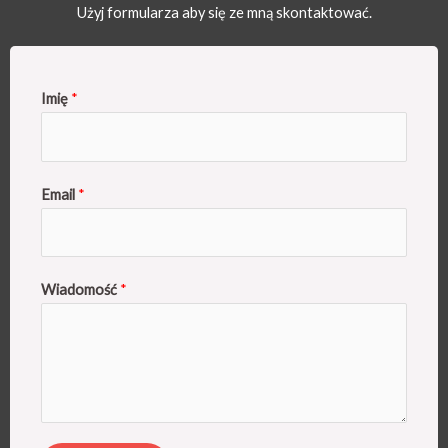
Użyj formularza aby się ze mną skontaktować.
Imię
*
Email
*
Wiadomość
*