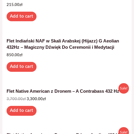
215.00
zł
Add to cart
Flet Indiański NAF w Skali Arabskej (Hijazz) G Aeolian
432Hz – Magiczny Dźwięk Do Ceremonii i Medytacji
850.00
zł
Add to cart
Sale!
Flet Native American z Dronem – A Contrabass 432 Hz
3,700.00
zł
3,300.00
zł
Add to cart
Sale!