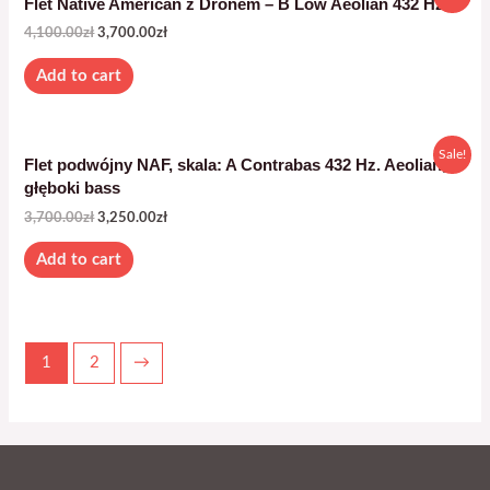
Flet Native American z Dronem – B Low Aeolian 432 Hz
4,100.00
zł
3,700.00
zł
Add to cart
Sale!
Flet podwójny NAF, skala: A Contrabas 432 Hz. Aeolian,
głęboki bass
3,700.00
zł
3,250.00
zł
Add to cart
1
2
→