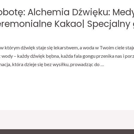
sobotę: Alchemia Dźwięku: Med
remonialne Kakao| Specjalny 
 w którym dźwięk staje się lekarstwem, a woda w Twoim ciele staj
z wody – każdy dźwięk bębna, każda fala gongu przenika nas i po
cja, która dzieje się bez wysiłku, prowadząc do …