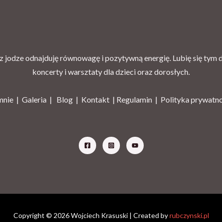
 jodze odnajduję równowagę i pozytywną energię. Lubię się tym dz
koncerty i warsztaty dla dzieci oraz dorosłych.
mnie |
Galeria
|
Blog
|
Kontakt |
Regulamin
|
Polityka prywatn
Copyright © 2026 Wojciech Krasuski | Created by
rubczynski.pl