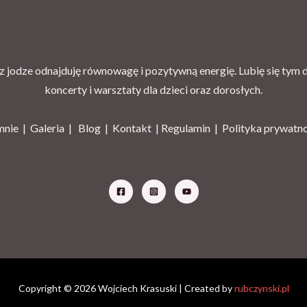
 jodze odnajduję równowagę i pozytywną energię. Lubię się tym dz
koncerty i warsztaty dla dzieci oraz dorosłych.
mnie |
Galeria
|
Blog
|
Kontakt |
Regulamin
|
Polityka prywatn
Copyright © 2026 Wojciech Krasuski | Created by
rubczynski.pl