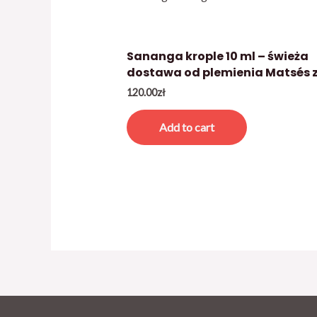
Sananga krople 10 ml – świeża
dostawa od plemienia Matsés z
120.00
zł
Add to cart