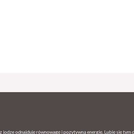
 jodze odnajduję równowagę i pozytywną energię. Lubię się tym dz