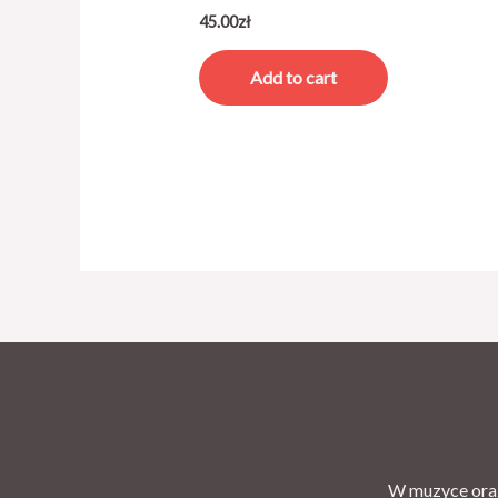
45.00
zł
Add to cart
W muzyce oraz