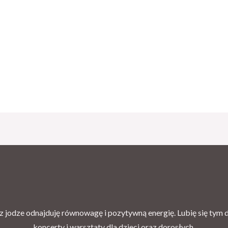
 jodze odnajduję równowagę i pozytywną energię. Lubię się tym dz
koncerty i warsztaty dla dzieci oraz dorosłych.